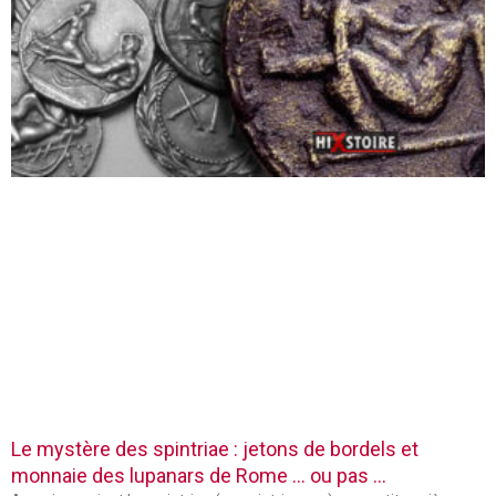
Le mystère des spintriae : jetons de bordels et
monnaie des lupanars de Rome … ou pas …