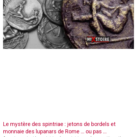
Le mystère des spintriae : jetons de bordels et
monnaie des lupanars de Rome … ou pas …