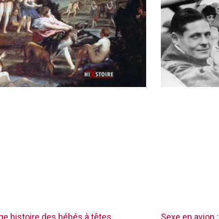
nge histoire des bébés à têtes
Sexe en avion :