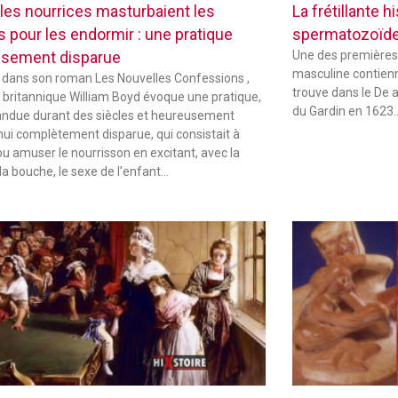
les nourrices masturbaient les
La frétillante 
s pour les endormir : une pratique
spermatozoïd
sement disparue
Une des premières
masculine contienne
 dans son roman Les Nouvelles Confessions ,
trouve dans le De 
in britannique William Boyd évoque une pratique,
du Gardin en 1623
andue durant des siècles et heureusement
hui complètement disparue, qui consistait à
ou amuser le nourrisson en excitant, avec la
la bouche, le sexe de l’enfant…