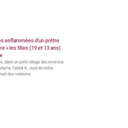
res enflammées d’un prêtre
e » les filles (19 et 13 ans)
se
le, dans un petit village des environs
Marne, l’abbé X., curé de cette
ait des relations