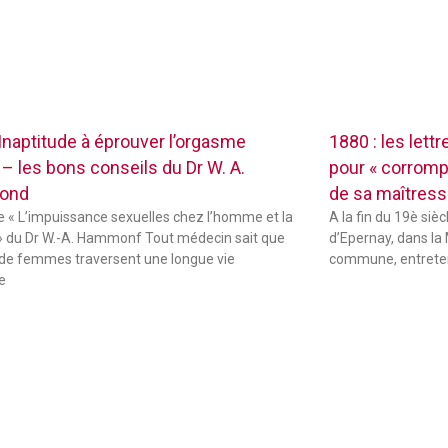
 Inaptitude à éprouver l’orgasme
1880 : les lett
 – les bons conseils du Dr W. A.
pour « corrompr
ond
de sa maîtres
de « L’impuissance sexuelles chez l’homme et la
A la fin du 19è sièc
 du Dr W.-A. Hammonf Tout médecin sait que
d’Epernay, dans la 
de femmes traversent une longue vie
commune, entreten
e