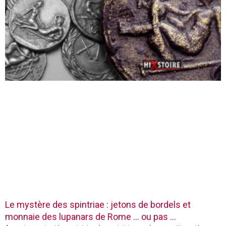
Le mystère des spintriae : jetons de bordels et
monnaie des lupanars de Rome … ou pas …