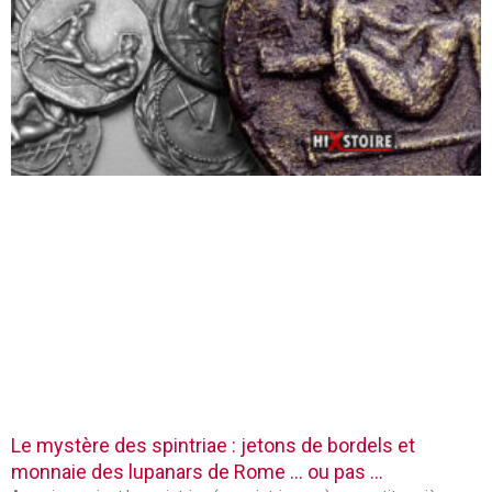
Le mystère des spintriae : jetons de bordels et
monnaie des lupanars de Rome … ou pas …