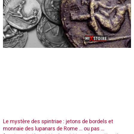
Le mystère des spintriae : jetons de bordels et
monnaie des lupanars de Rome … ou pas …