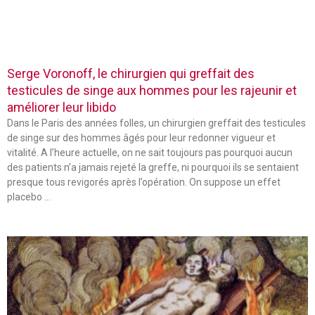
Serge Voronoff, le chirurgien qui greffait des
testicules de singe aux hommes pour les rajeunir et
améliorer leur libido
Dans le Paris des années folles, un chirurgien greffait des testicules
de singe sur des hommes âgés pour leur redonner vigueur et
vitalité. A l’heure actuelle, on ne sait toujours pas pourquoi aucun
des patients n’a jamais rejeté la greffe, ni pourquoi ils se sentaient
presque tous revigorés après l’opération. On suppose un effet
placebo …