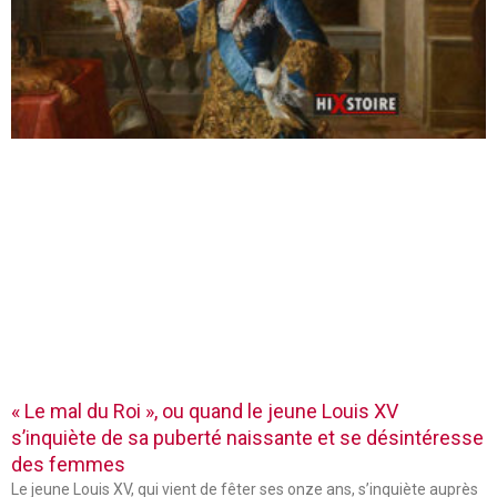
« Le mal du Roi », ou quand le jeune Louis XV
s’inquiète de sa puberté naissante et se désintéresse
des femmes
Le jeune Louis XV, qui vient de fêter ses onze ans, s’inquiète auprès