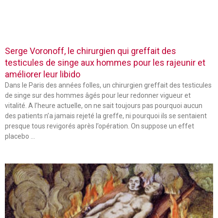
Serge Voronoff, le chirurgien qui greffait des
testicules de singe aux hommes pour les rajeunir et
améliorer leur libido
Dans le Paris des années folles, un chirurgien greffait des testicules
de singe sur des hommes âgés pour leur redonner vigueur et
vitalité. A l’heure actuelle, on ne sait toujours pas pourquoi aucun
des patients n’a jamais rejeté la greffe, ni pourquoi ils se sentaient
presque tous revigorés après l’opération. On suppose un effet
placebo …