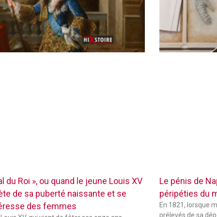
l du Roi », ou quand le jeune Louis XV
Le pénis de Na
iète de sa puberté naissante et se
péripéties du 
téresse des femmes
En 1821, lorsque m
prélevés de sa dépo