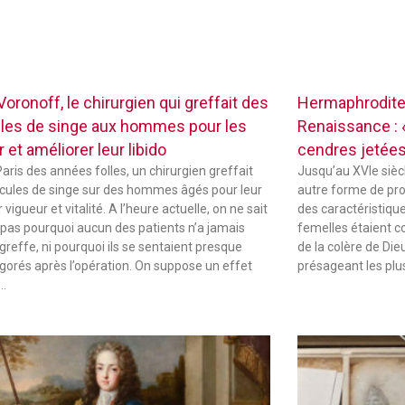
oronoff, le chirurgien qui greffait des
Hermaphrodites
ules de singe aux hommes pour les
Renaissance : «
r et améliorer leur libido
cendres jetées
Paris des années folles, un chirurgien greffait
Jusqu’au XVIe sièc
icules de singe sur des hommes âgés pour leur
autre forme de pr
vigueur et vitalité. A l’heure actuelle, on ne sait
des caractéristique
 pas pourquoi aucun des patients n’a jamais
femelles étaient 
 greffe, ni pourquoi ils se sentaient presque
de la colère de Die
igorés après l’opération. On suppose un effet
présageant les plu
 …