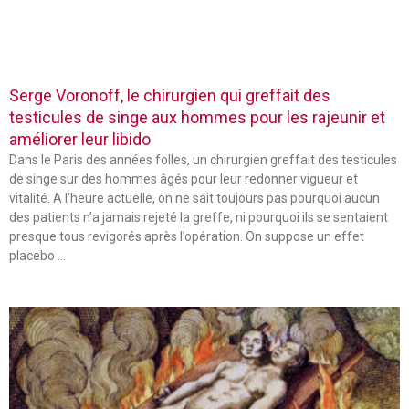
Serge Voronoff, le chirurgien qui greffait des
testicules de singe aux hommes pour les rajeunir et
améliorer leur libido
Dans le Paris des années folles, un chirurgien greffait des testicules
de singe sur des hommes âgés pour leur redonner vigueur et
vitalité. A l’heure actuelle, on ne sait toujours pas pourquoi aucun
des patients n’a jamais rejeté la greffe, ni pourquoi ils se sentaient
presque tous revigorés après l’opération. On suppose un effet
placebo …