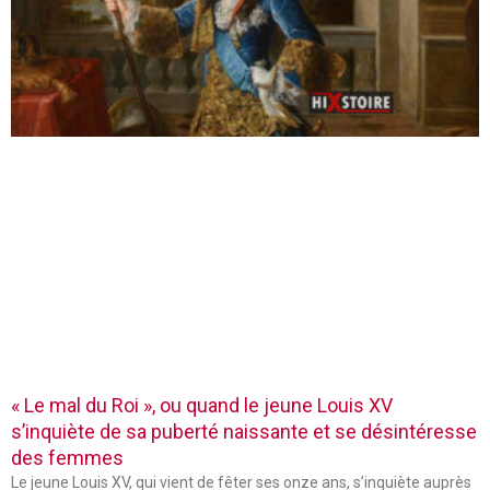
« Le mal du Roi », ou quand le jeune Louis XV
s’inquiète de sa puberté naissante et se désintéresse
des femmes
Le jeune Louis XV, qui vient de fêter ses onze ans, s’inquiète auprès