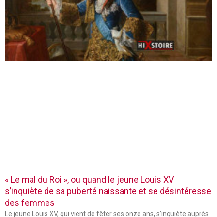
« Le mal du Roi », ou quand le jeune Louis XV
s’inquiète de sa puberté naissante et se désintéresse
des femmes
Le jeune Louis XV, qui vient de fêter ses onze ans, s’inquiète auprès