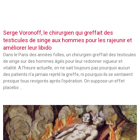
Serge Voronoff, le chirurgien qui greffait des
testicules de singe aux hommes pour les rajeunir et
améliorer leur libido
Dans le Paris des années folles, un chirurgien greffait des testicules
de singe sur des hommes âgés pour leur redonner vigueur et
vitalité. A l’heure actuelle, on ne sait toujours pas pourquoi aucun
des patients n’a jamais rejeté la greffe, ni pourquoi ils se sentaient
presque tous revigorés après l’opération. On suppose un effet
placebo …