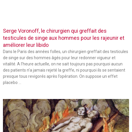
Serge Voronoff, le chirurgien qui greffait des
testicules de singe aux hommes pour les rajeunir et
améliorer leur libido
Dans le Paris des années folles, un chirurgien greffait des testicules
de singe sur des hommes âgés pour leur redonner vigueur et
vitalité. A l’heure actuelle, on ne sait toujours pas pourquoi aucun
des patients n’a jamais rejeté la greffe, ni pourquoi ils se sentaient
presque tous revigorés après l’opération. On suppose un effet
placebo …