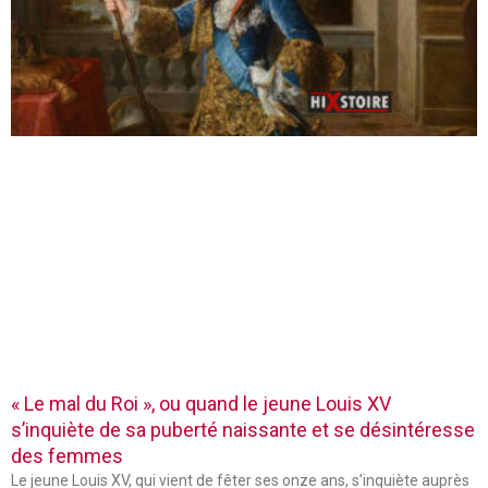
« Le mal du Roi », ou quand le jeune Louis XV
s’inquiète de sa puberté naissante et se désintéresse
des femmes
Le jeune Louis XV, qui vient de fêter ses onze ans, s’inquiète auprès