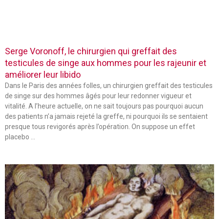
Serge Voronoff, le chirurgien qui greffait des
testicules de singe aux hommes pour les rajeunir et
améliorer leur libido
Dans le Paris des années folles, un chirurgien greffait des testicules
de singe sur des hommes âgés pour leur redonner vigueur et
vitalité. A l’heure actuelle, on ne sait toujours pas pourquoi aucun
des patients n’a jamais rejeté la greffe, ni pourquoi ils se sentaient
presque tous revigorés après l’opération. On suppose un effet
placebo …