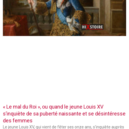
« Le mal du Roi », ou quand le jeune Louis XV
s’inquiète de sa puberté naissante et se désintéresse
des femmes
Le jeune Louis XV, qui vient de fêter ses onze ans, s’inquiète auprès