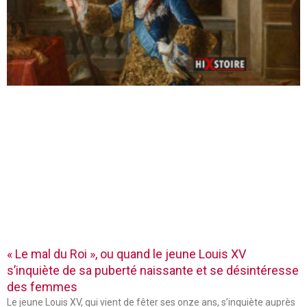
« Le mal du Roi », ou quand le jeune Louis XV
s’inquiète de sa puberté naissante et se désintéresse
des femmes
Le jeune Louis XV, qui vient de fêter ses onze ans, s’inquiète auprès