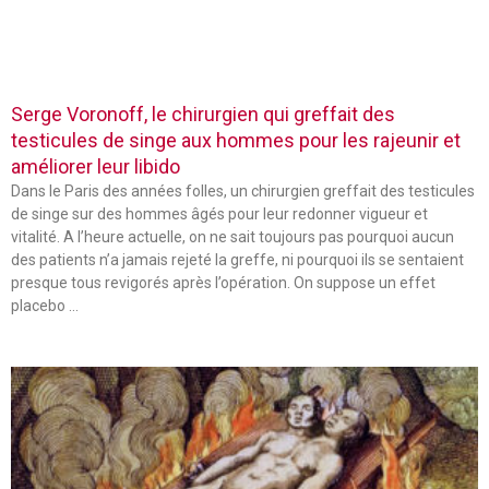
Serge Voronoff, le chirurgien qui greffait des
testicules de singe aux hommes pour les rajeunir et
améliorer leur libido
Dans le Paris des années folles, un chirurgien greffait des testicules
de singe sur des hommes âgés pour leur redonner vigueur et
vitalité. A l’heure actuelle, on ne sait toujours pas pourquoi aucun
des patients n’a jamais rejeté la greffe, ni pourquoi ils se sentaient
presque tous revigorés après l’opération. On suppose un effet
placebo …