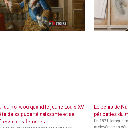
l du Roi », ou quand le jeune Louis XV
Le pénis de Na
iète de sa puberté naissante et se
péripéties du 
téresse des femmes
En 1821, lorsque m
prélevés de sa dépo