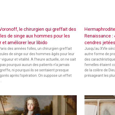
oronoff, le chirurgien qui greffait des
Hermaphrodites
ules de singe aux hommes pour les
Renaissance : «
r et améliorer leur libido
cendres jetées
Paris des années folles, un chirurgien greffait
Jusqu’au XVIe sièc
icules de singe sur des hommes âgés pour leur
autre forme de pr
vigueur et vitalité. A l’heure actuelle, on ne sait
des caractéristique
 pas pourquoi aucun des patients n’a jamais
femelles étaient 
 greffe, ni pourquoi ils se sentaient presque
de la colère de Die
igorés après l’opération. On suppose un effet
présageant les plu
 …