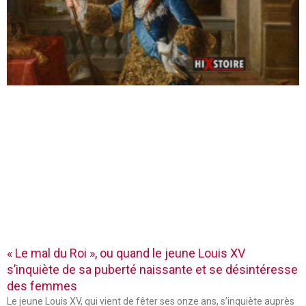
« Le mal du Roi », ou quand le jeune Louis XV
s’inquiète de sa puberté naissante et se désintéresse
des femmes
Le jeune Louis XV, qui vient de fêter ses onze ans, s’inquiète auprès