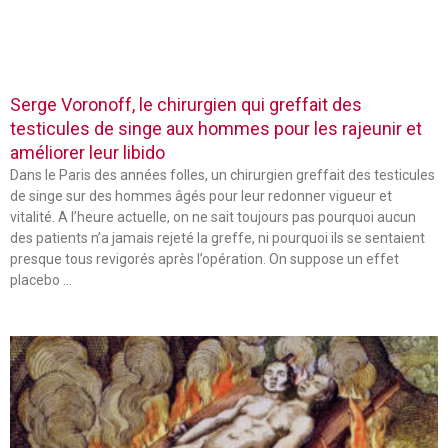
Serge Voronoff, le chirurgien qui greffait des
testicules de singe aux hommes pour les rajeunir et
améliorer leur libido
Dans le Paris des années folles, un chirurgien greffait des testicules
de singe sur des hommes âgés pour leur redonner vigueur et
vitalité. A l’heure actuelle, on ne sait toujours pas pourquoi aucun
des patients n’a jamais rejeté la greffe, ni pourquoi ils se sentaient
presque tous revigorés après l’opération. On suppose un effet
placebo …