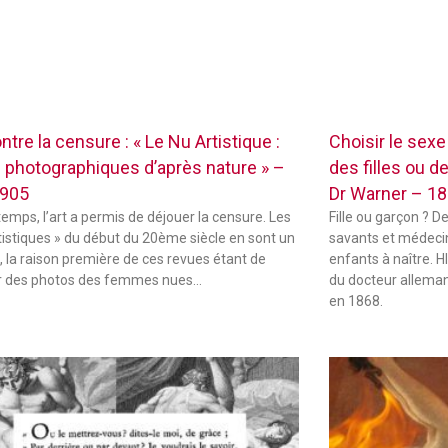
ontre la censure : « Le Nu Artistique :
Choisir le sex
 photographiques d’après nature » –
des filles ou d
1905
Dr Warner – 1
temps, l’art a permis de déjouer la censure. Les
Fille ou garçon ? D
tistiques » du début du 20ème siècle en sont un
savants et médecin
 la raison première de ces revues étant de
enfants à naître.
r des photos des femmes nues…
du docteur alleman
en 1868.