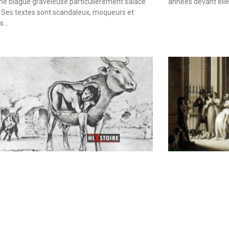
une blague graveleuse particulièrement salace
années devant elle
 Ses textes sont scandaleux, moqueurs et
es…