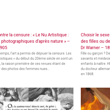
ontre la censure : « Le Nu Artistique :
Choisir le sex
 photographiques d’après nature » –
des filles ou d
1905
Dr Warner – 1
temps, l’art a permis de déjouer la censure. Les
Fille ou garçon ? D
tistiques » du début du 20ème siècle en sont un
savants et médecin
 la raison première de ces revues étant de
enfants à naître.
r des photos des femmes nues…
du docteur alleman
en 1868.