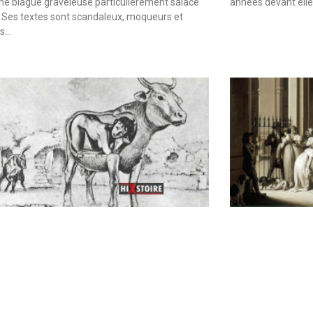
une blague graveleuse particulièrement salace
années devant elle
 Ses textes sont scandaleux, moqueurs et
es…