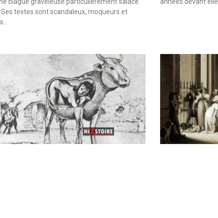
une blague graveleuse particulièrement salace
années devant elle
 Ses textes sont scandaleux, moqueurs et
es…