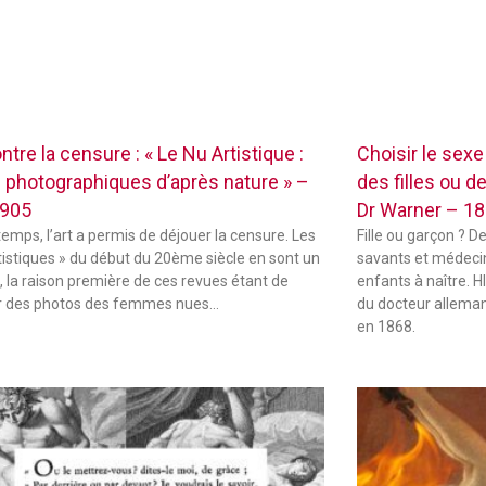
ontre la censure : « Le Nu Artistique :
Choisir le sex
 photographiques d’après nature » –
des filles ou d
1905
Dr Warner – 1
temps, l’art a permis de déjouer la censure. Les
Fille ou garçon ? D
tistiques » du début du 20ème siècle en sont un
savants et médecin
 la raison première de ces revues étant de
enfants à naître.
r des photos des femmes nues…
du docteur alleman
en 1868.