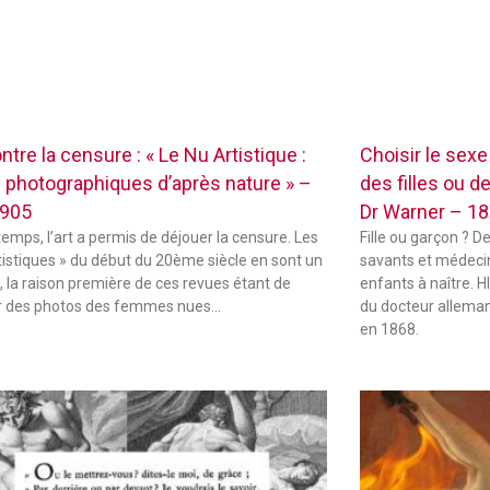
ontre la censure : « Le Nu Artistique :
Choisir le sex
 photographiques d’après nature » –
des filles ou d
1905
Dr Warner – 1
temps, l’art a permis de déjouer la censure. Les
Fille ou garçon ? D
tistiques » du début du 20ème siècle en sont un
savants et médecin
 la raison première de ces revues étant de
enfants à naître.
r des photos des femmes nues…
du docteur alleman
en 1868.