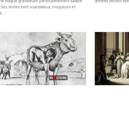
une blague graveleuse particulièrement salace
années devant elle
 Ses textes sont scandaleux, moqueurs et
es…