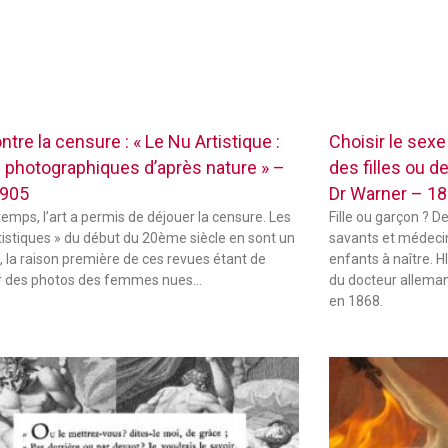
ontre la censure : « Le Nu Artistique :
Choisir le sex
 photographiques d’après nature » –
des filles ou d
1905
Dr Warner – 1
temps, l’art a permis de déjouer la censure. Les
Fille ou garçon ? D
tistiques » du début du 20ème siècle en sont un
savants et médecin
 la raison première de ces revues étant de
enfants à naître.
r des photos des femmes nues…
du docteur alleman
en 1868.