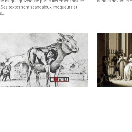
une blague graveleuse particulièrement salace
années devant elle
 Ses textes sont scandaleux, moqueurs et
es…