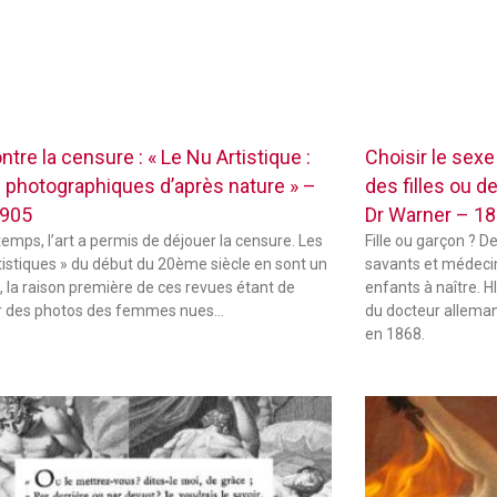
ontre la censure : « Le Nu Artistique :
Choisir le sex
 photographiques d’après nature » –
des filles ou d
1905
Dr Warner – 1
temps, l’art a permis de déjouer la censure. Les
Fille ou garçon ? D
tistiques » du début du 20ème siècle en sont un
savants et médecin
 la raison première de ces revues étant de
enfants à naître.
r des photos des femmes nues…
du docteur alleman
en 1868.