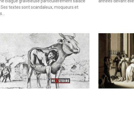
une blague graveleuse particulièrement salace
années devant elle
 Ses textes sont scandaleux, moqueurs et
es…