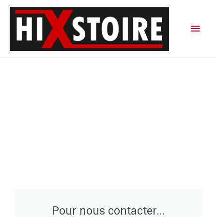
Aller
Men
au
contenu
princ
Pour nous contacter...