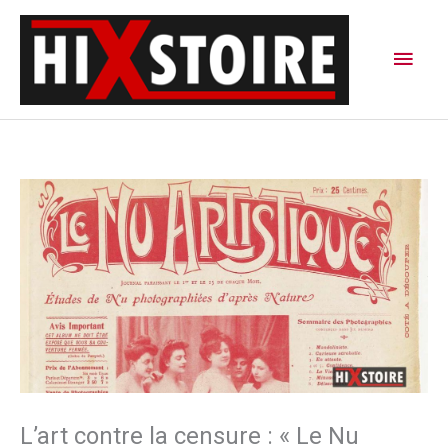
Aller
Men
au
contenu
princ
L’art contre la censure : « Le Nu