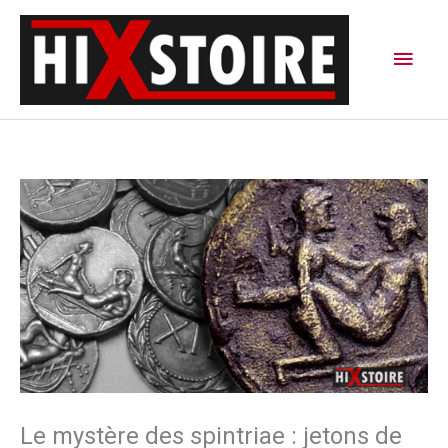
Aller
Men
au
contenu
princ
Le mystère des spintriae : jetons de