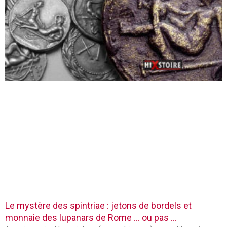
Le mystère des spintriae : jetons de bordels et
monnaie des lupanars de Rome … ou pas …