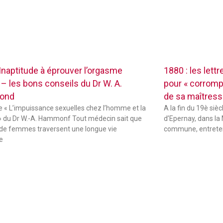
 Inaptitude à éprouver l’orgasme
1880 : les lett
 – les bons conseils du Dr W. A.
pour « corrompr
ond
de sa maîtres
de « L’impuissance sexuelles chez l’homme et la
A la fin du 19è sièc
 du Dr W.-A. Hammonf Tout médecin sait que
d’Epernay, dans la 
de femmes traversent une longue vie
commune, entreten
e