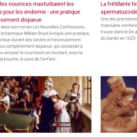
les nourrices masturbaient les
La frétillante 
s pour les endormir : une pratique
spermatozoïd
sement disparue
Une des premières
masculine contienne
 dans son roman Les Nouvelles Confessions ,
trouve dans le De 
in britannique William Boyd évoque une pratique,
du Gardin en 1623
andue durant des siècles et heureusement
hui complètement disparue, qui consistait à
ou amuser le nourrisson en excitant, avec la
la bouche, le sexe de l’enfant…