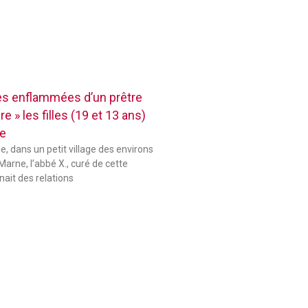
res enflammées d’un prêtre
e » les filles (19 et 13 ans)
se
le, dans un petit village des environs
Marne, l’abbé X., curé de cette
ait des relations