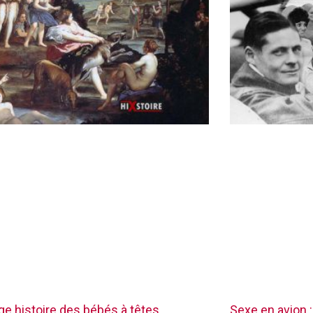
nge histoire des bébés à têtes
Sexe en avion :