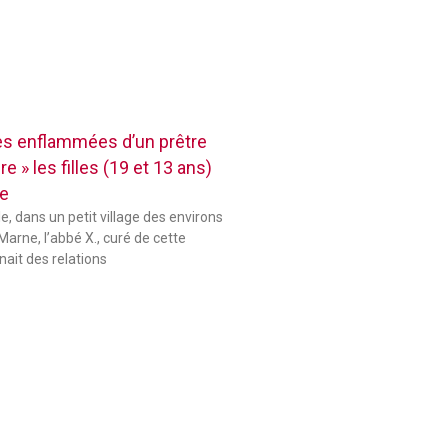
res enflammées d’un prêtre
e » les filles (19 et 13 ans)
se
le, dans un petit village des environs
Marne, l’abbé X., curé de cette
ait des relations