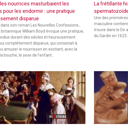
les nourrices masturbaient les
La frétillante 
s pour les endormir : une pratique
spermatozoïd
sement disparue
Une des premières
masculine contienne
 dans son roman Les Nouvelles Confessions ,
trouve dans le De 
in britannique William Boyd évoque une pratique,
du Gardin en 1623
andue durant des siècles et heureusement
hui complètement disparue, qui consistait à
ou amuser le nourrisson en excitant, avec la
la bouche, le sexe de l’enfant…