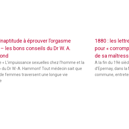
 Inaptitude à éprouver l’orgasme
1880 : les lett
 – les bons conseils du Dr W. A.
pour « corrompr
ond
de sa maîtres
de « L’impuissance sexuelles chez l’homme et la
A la fin du 19è sièc
 du Dr W.-A. Hammonf Tout médecin sait que
d’Epernay, dans la 
de femmes traversent une longue vie
commune, entreten
e