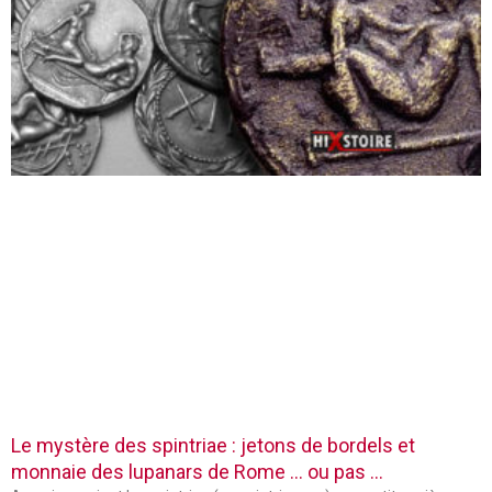
Le mystère des spintriae : jetons de bordels et
monnaie des lupanars de Rome … ou pas …