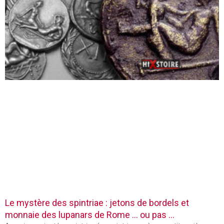
Le mystère des spintriae : jetons de bordels et
monnaie des lupanars de Rome … ou pas …