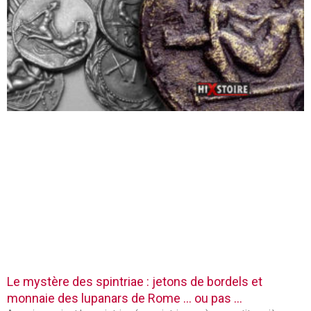
Le mystère des spintriae : jetons de bordels et
monnaie des lupanars de Rome … ou pas …