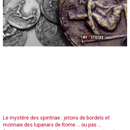
Le mystère des spintriae : jetons de bordels et
monnaie des lupanars de Rome … ou pas …