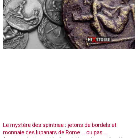
Le mystère des spintriae : jetons de bordels et
monnaie des lupanars de Rome … ou pas …