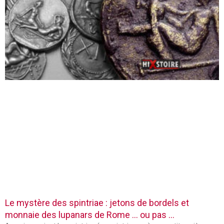
Le mystère des spintriae : jetons de bordels et
monnaie des lupanars de Rome … ou pas …