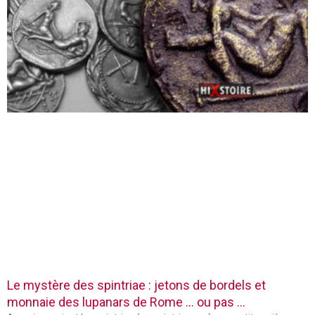
Le mystère des spintriae : jetons de bordels et
monnaie des lupanars de Rome … ou pas …