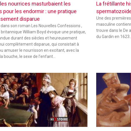
les nourrices masturbaient les
La frétillante 
s pour les endormir : une pratique
spermatozoïd
sement disparue
Une des premières
masculine contienne
 dans son roman Les Nouvelles Confessions ,
trouve dans le De 
in britannique William Boyd évoque une pratique,
du Gardin en 1623
andue durant des siècles et heureusement
hui complètement disparue, qui consistait à
ou amuser le nourrisson en excitant, avec la
la bouche, le sexe de l’enfant…