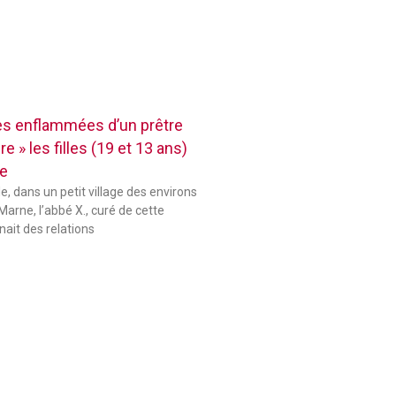
res enflammées d’un prêtre
e » les filles (19 et 13 ans)
se
le, dans un petit village des environs
Marne, l’abbé X., curé de cette
ait des relations