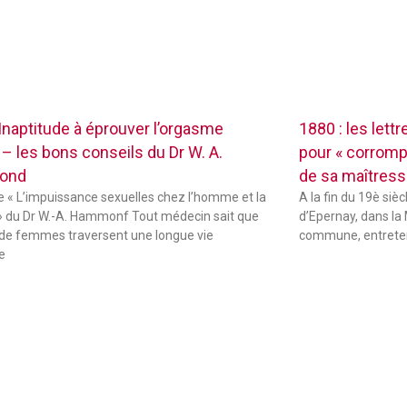
 Inaptitude à éprouver l’orgasme
1880 : les lett
 – les bons conseils du Dr W. A.
pour « corrompr
ond
de sa maîtres
de « L’impuissance sexuelles chez l’homme et la
A la fin du 19è sièc
 du Dr W.-A. Hammonf Tout médecin sait que
d’Epernay, dans la 
de femmes traversent une longue vie
commune, entreten
e