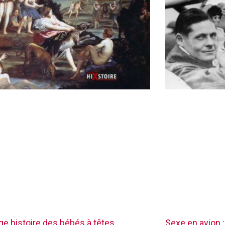
nge histoire des bébés à têtes
Sexe en avion :