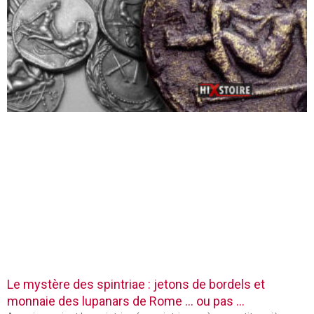
Le mystère des spintriae : jetons de bordels et
monnaie des lupanars de Rome … ou pas …