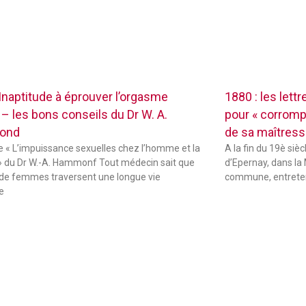
 Inaptitude à éprouver l’orgasme
1880 : les lett
 – les bons conseils du Dr W. A.
pour « corrompr
ond
de sa maîtres
de « L’impuissance sexuelles chez l’homme et la
A la fin du 19è sièc
 du Dr W.-A. Hammonf Tout médecin sait que
d’Epernay, dans la 
de femmes traversent une longue vie
commune, entreten
e