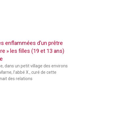
res enflammées d’un prêtre
e » les filles (19 et 13 ans)
se
le, dans un petit village des environs
Marne, l’abbé X., curé de cette
ait des relations