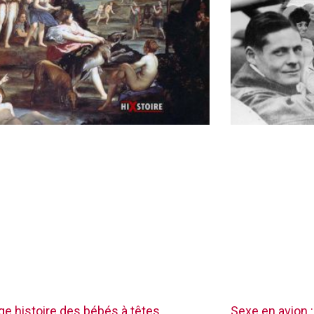
nge histoire des bébés à têtes
Sexe en avion :