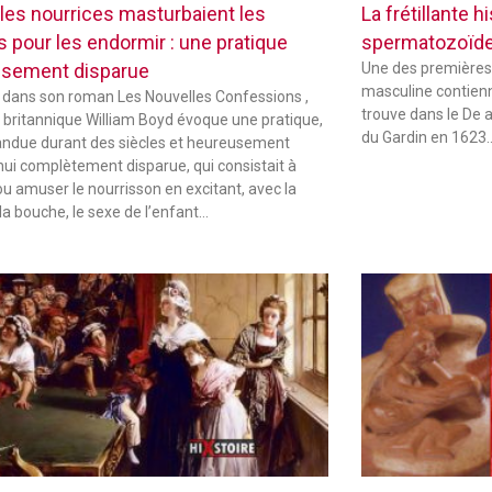
les nourrices masturbaient les
La frétillante 
s pour les endormir : une pratique
spermatozoïd
sement disparue
Une des premières
masculine contienne
 dans son roman Les Nouvelles Confessions ,
trouve dans le De 
in britannique William Boyd évoque une pratique,
du Gardin en 1623
andue durant des siècles et heureusement
hui complètement disparue, qui consistait à
ou amuser le nourrisson en excitant, avec la
la bouche, le sexe de l’enfant…