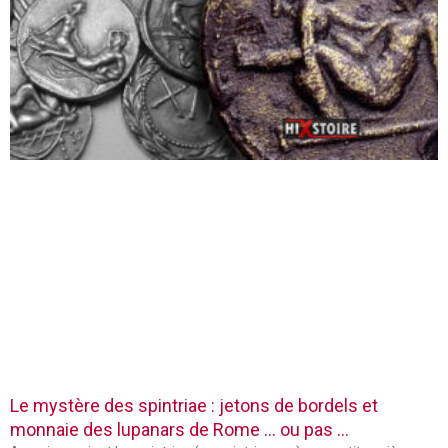
Le mystère des spintriae : jetons de bordels et
monnaie des lupanars de Rome … ou pas …