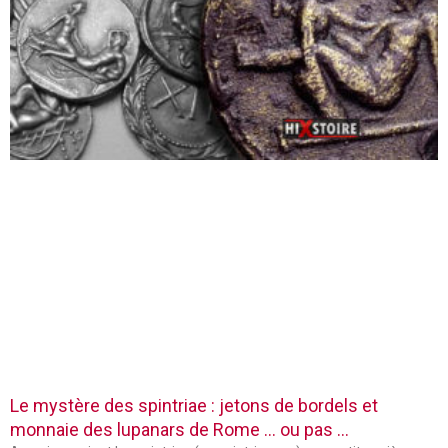
Le mystère des spintriae : jetons de bordels et
monnaie des lupanars de Rome … ou pas …