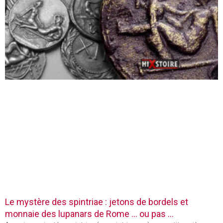
Le mystère des spintriae : jetons de bordels et
monnaie des lupanars de Rome … ou pas …