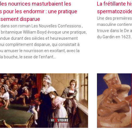
les nourrices masturbaient les
La frétillante 
s pour les endormir : une pratique
spermatozoïd
sement disparue
Une des premières
masculine contienne
 dans son roman Les Nouvelles Confessions ,
trouve dans le De 
in britannique William Boyd évoque une pratique,
du Gardin en 1623
andue durant des siècles et heureusement
hui complètement disparue, qui consistait à
ou amuser le nourrisson en excitant, avec la
la bouche, le sexe de l’enfant…