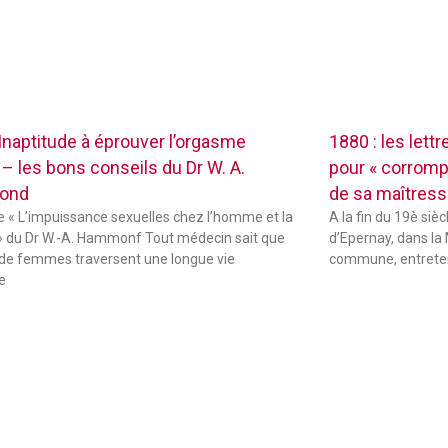
 Inaptitude à éprouver l’orgasme
1880 : les lett
 – les bons conseils du Dr W. A.
pour « corrompr
ond
de sa maîtres
de « L’impuissance sexuelles chez l’homme et la
A la fin du 19è sièc
 du Dr W.-A. Hammonf Tout médecin sait que
d’Epernay, dans la 
de femmes traversent une longue vie
commune, entreten
e