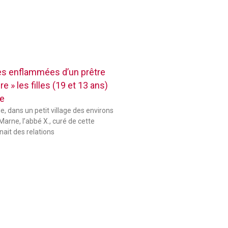
res enflammées d’un prêtre
e » les filles (19 et 13 ans)
se
le, dans un petit village des environs
Marne, l’abbé X., curé de cette
ait des relations