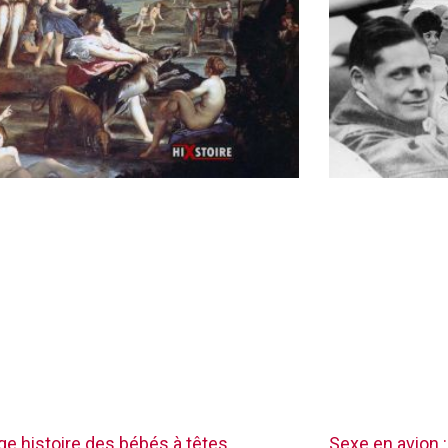
nge histoire des bébés à têtes
Sexe en avion :