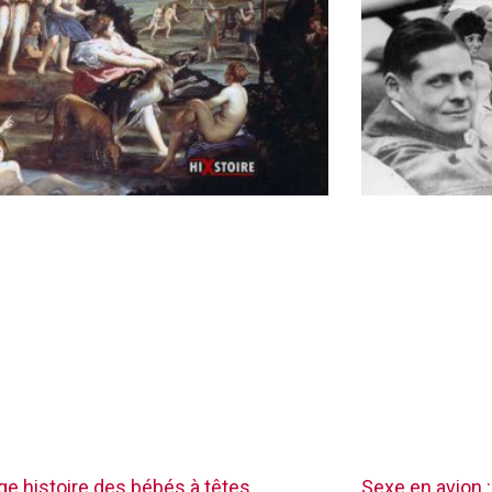
nge histoire des bébés à têtes
Sexe en avion :