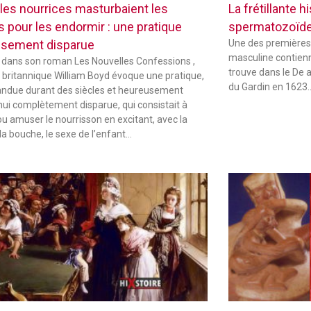
les nourrices masturbaient les
La frétillante 
s pour les endormir : une pratique
spermatozoïd
sement disparue
Une des premières
masculine contienne
 dans son roman Les Nouvelles Confessions ,
trouve dans le De 
in britannique William Boyd évoque une pratique,
du Gardin en 1623
andue durant des siècles et heureusement
hui complètement disparue, qui consistait à
ou amuser le nourrisson en excitant, avec la
la bouche, le sexe de l’enfant…