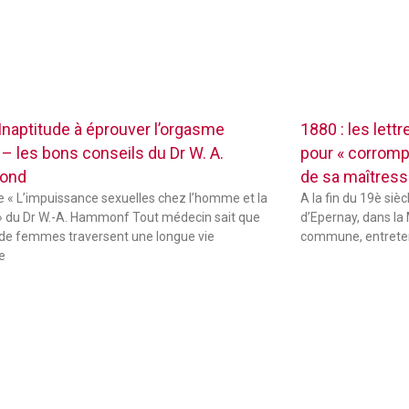
 Inaptitude à éprouver l’orgasme
1880 : les lett
 – les bons conseils du Dr W. A.
pour « corrompr
ond
de sa maîtres
de « L’impuissance sexuelles chez l’homme et la
A la fin du 19è sièc
 du Dr W.-A. Hammonf Tout médecin sait que
d’Epernay, dans la 
de femmes traversent une longue vie
commune, entreten
e