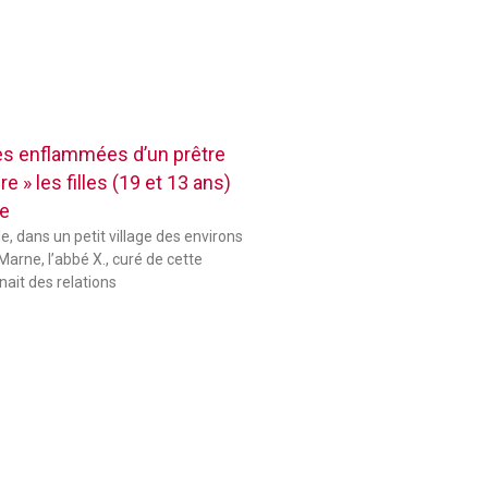
res enflammées d’un prêtre
e » les filles (19 et 13 ans)
se
le, dans un petit village des environs
Marne, l’abbé X., curé de cette
ait des relations