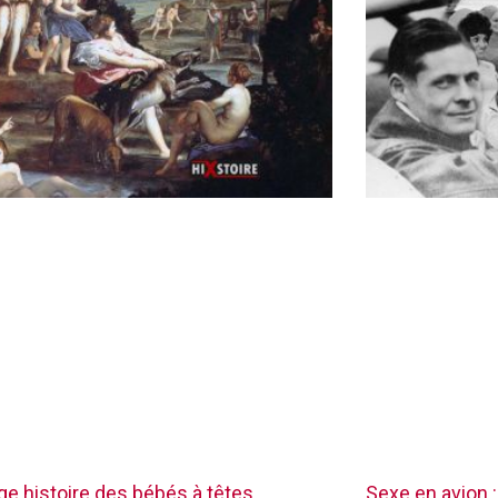
nge histoire des bébés à têtes
Sexe en avion :