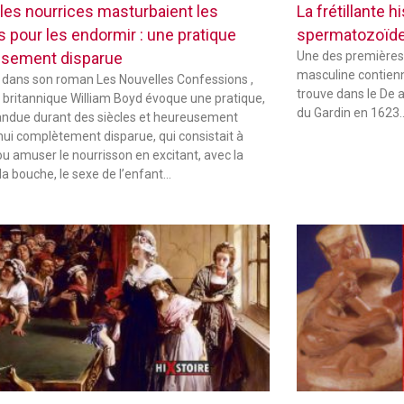
les nourrices masturbaient les
La frétillante 
s pour les endormir : une pratique
spermatozoïd
sement disparue
Une des premières
masculine contienne
 dans son roman Les Nouvelles Confessions ,
trouve dans le De 
in britannique William Boyd évoque une pratique,
du Gardin en 1623
andue durant des siècles et heureusement
hui complètement disparue, qui consistait à
ou amuser le nourrisson en excitant, avec la
la bouche, le sexe de l’enfant…