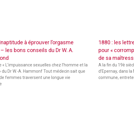
 Inaptitude à éprouver l’orgasme
1880 : les lett
 – les bons conseils du Dr W. A.
pour « corrompr
ond
de sa maîtres
de « L’impuissance sexuelles chez l’homme et la
A la fin du 19è sièc
 du Dr W.-A. Hammonf Tout médecin sait que
d’Epernay, dans la 
de femmes traversent une longue vie
commune, entreten
e