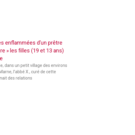
res enflammées d’un prêtre
e » les filles (19 et 13 ans)
se
le, dans un petit village des environs
Marne, l’abbé X., curé de cette
ait des relations