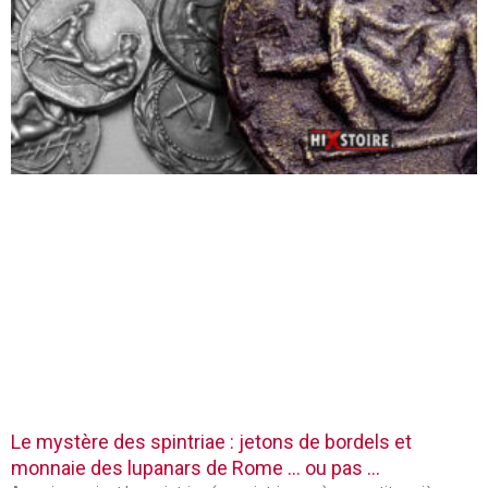
Le mystère des spintriae : jetons de bordels et
monnaie des lupanars de Rome … ou pas …