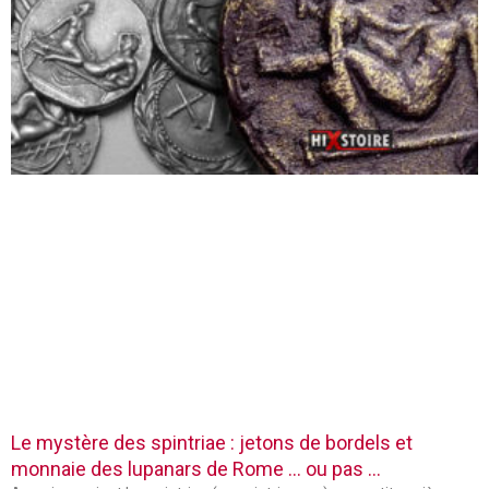
Le mystère des spintriae : jetons de bordels et
monnaie des lupanars de Rome … ou pas …