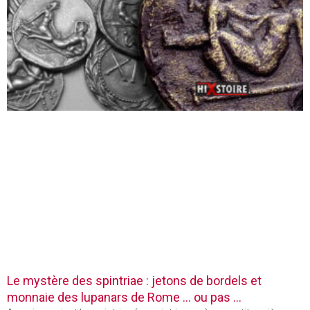
Le mystère des spintriae : jetons de bordels et
monnaie des lupanars de Rome … ou pas …