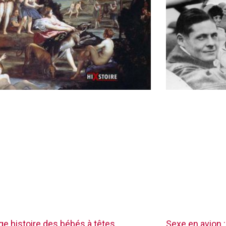
nge histoire des bébés à têtes
Sexe en avion :