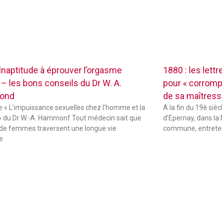
 Inaptitude à éprouver l’orgasme
1880 : les lett
 – les bons conseils du Dr W. A.
pour « corrompr
ond
de sa maîtres
de « L’impuissance sexuelles chez l’homme et la
A la fin du 19è sièc
 du Dr W.-A. Hammonf Tout médecin sait que
d’Epernay, dans la 
de femmes traversent une longue vie
commune, entreten
e