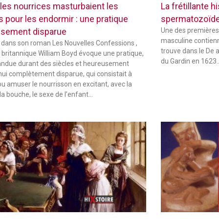
les nourrices masturbaient les
La frétillante 
s pour les endormir : une pratique
spermatozoïd
sement disparue
Une des premières
masculine contienne
 dans son roman Les Nouvelles Confessions ,
trouve dans le De 
in britannique William Boyd évoque une pratique,
du Gardin en 1623
andue durant des siècles et heureusement
hui complètement disparue, qui consistait à
ou amuser le nourrisson en excitant, avec la
la bouche, le sexe de l’enfant…