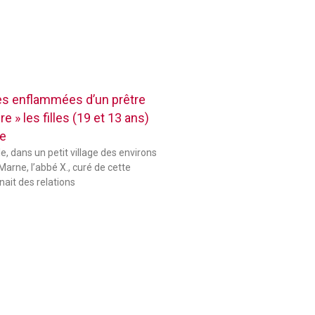
res enflammées d’un prêtre
e » les filles (19 et 13 ans)
se
le, dans un petit village des environs
Marne, l’abbé X., curé de cette
ait des relations