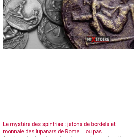
Le mystère des spintriae : jetons de bordels et
monnaie des lupanars de Rome … ou pas …