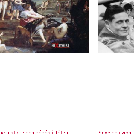
nge histoire des bébés à têtes
Sexe en avion :