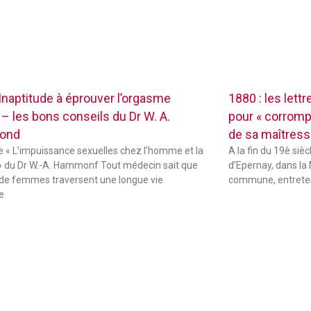
 Inaptitude à éprouver l’orgasme
1880 : les lett
 – les bons conseils du Dr W. A.
pour « corrompr
ond
de sa maîtres
de « L’impuissance sexuelles chez l’homme et la
A la fin du 19è sièc
 du Dr W.-A. Hammonf Tout médecin sait que
d’Epernay, dans la 
de femmes traversent une longue vie
commune, entreten
e