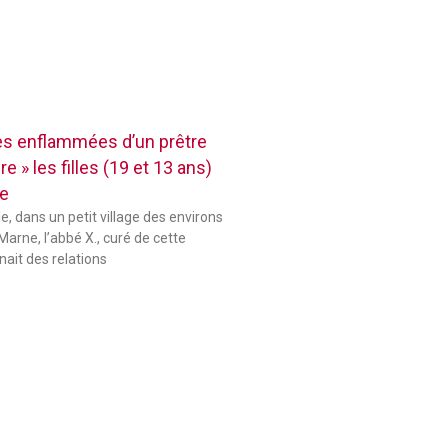
res enflammées d’un prêtre
e » les filles (19 et 13 ans)
se
le, dans un petit village des environs
Marne, l’abbé X., curé de cette
ait des relations